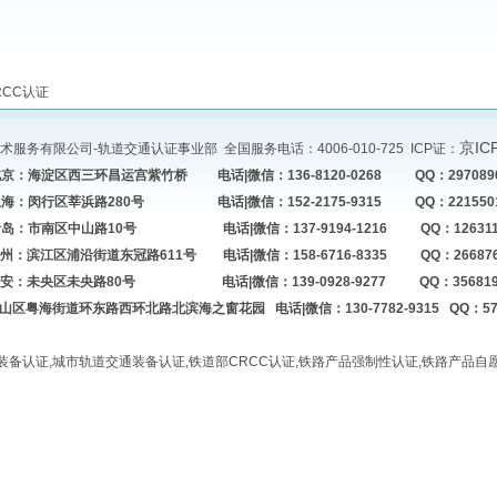
CC认证
京IC
服务有限公司-轨道交通认证事业部 全国服务电话：4006-010-725 ICP证：
：海淀区西三环昌运宫紫竹桥 电话|微信：136-8120-0268 QQ：2970890
：闵行区莘浜路280号 电话|微信：152-2175-9315 QQ：2215501
：市南区中山路10号 电话|微信：137-9194-1216 QQ：1263118
滨江区浦沿街道东冠路611号 电话|微信：158-6716-8335 QQ：266876
：未央区未央路80号 电话|微信：139-0928-9277 QQ：3568192
区粤海街道环东路西环北路北滨海之窗花园 电话|微信：130-7782-9315 QQ：574
装备认证,城市轨道交通装备认证,铁道部CRCC认证,铁路产品强制性认证,铁路产品自愿