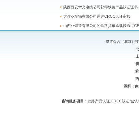
陕西西安xx光电缆公司获得铁路产品认证证书
大连xx车辆有限公司通过CRCC认证审核
山西xx锻造有限公司的铁路货车承载鞍通过CR
华道众合（北京）技术
北京
上海
青岛
杭州：
西安
深圳：南山
咨询服务项目
：铁路产品认证,CRCC认证,城轨