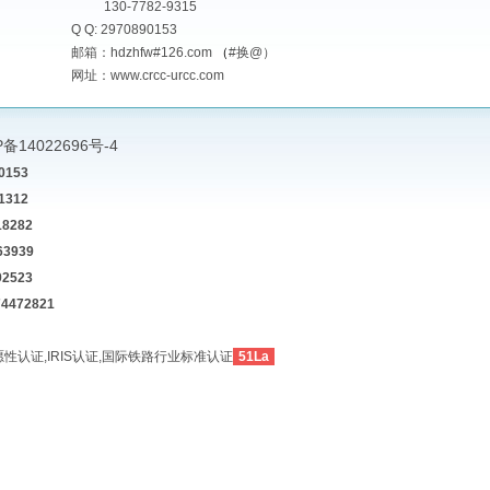
130-7782-9315
Q Q: 2970890153
邮箱：
hdzhfw#126.com
（
#换@）
网址：
www.crcc-urcc.com
P备14022696号-4
153
312
282
3939
523
472821
性认证,IRIS认证,国际铁路行业标准认证
51La